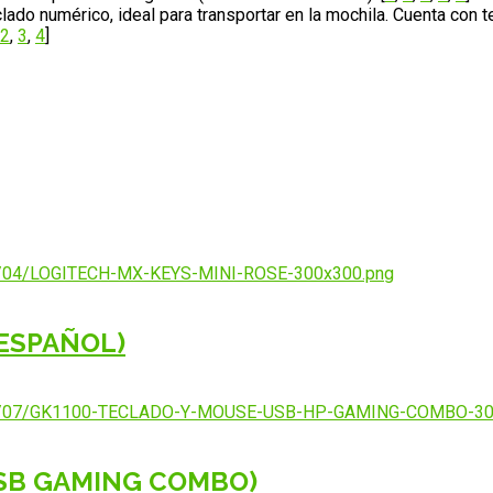
lado numérico, ideal para transportar en la mochila. Cuenta con t
2
,
3
,
4
]
(ESPAÑOL)
USB GAMING COMBO)