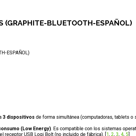
S (GRAPHITE-BLUETOOTH-ESPAÑOL)
TH-ESPAÑOL)
ta
3 dispositivos
de forma simultánea (computadoras, tablets o sm
 consumo (Low Energy)
. Es compatible con los sistemas oper
receptor USB Logi Bolt (no incluido de fábrica).
[
1
,
2
,
3
,
4
,
5
]