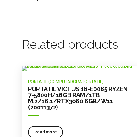
Related products
Información
Produc
Inicio
IMPRESOR
Quienes somos
STREAMIN
Contacto
PROYECTO
PORTATIL (COMPUTADORA PORTATIL)
CAMARAS
PORTATIL VICTUS 16-E0085 RYZEN
7-5800H/16GB RAM/1TB
M.2/16.1/RTX3060 6GB/W11
(20011372)
Read more