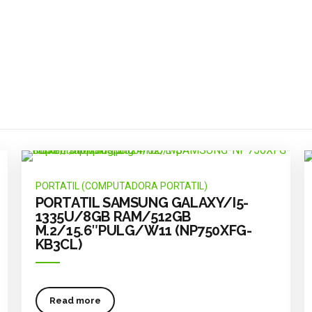
tos
Suscríbete
AS HP
Si desea recibir nuestras últimas no
correo electrónico, suscríbase a nu
G
boletín. No te enviaremos spam, ¡te
RES
prometemos!
PORTATIL (COMPUTADORA PORTATIL)
 WEB
PORTATIL SAMSUNG GALAXY/I5-
1335U/8GB RAM/512GB
M.2/15.6″PULG/W11 (NP750XFG-
KB3CL)
Read more