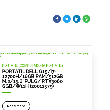
Shopping PC
ticias en su
Somos pioneros en la venta de accesorios y
estro
computadoras, representamos a las mejores
 lo
marcas tecnológicas del sector, por lo cual te
ofrecemos productos de gama alta, y de
PORTATIL (COMPUTADORA PORTATIL)
calidad. Todos nuestros productos son
PORTATIL DELL G15/I7-
garantizados.
12700H/16GB RAM/512GB
M.2/15.6″PULG/ RTX3060
6GB/W11H (20011579)
Read more