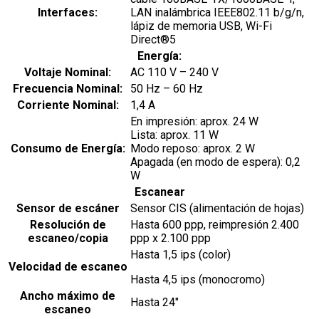
Interfaces:
LAN inalámbrica IEEE802.11 b/g/n,
lápiz de memoria USB, Wi-Fi
Direct®5
Energía:
Voltaje Nominal:
AC 110 V – 240 V
Frecuencia Nominal:
50 Hz – 60 Hz
Corriente Nominal:
1,4 A
En impresión: aprox. 24 W
Lista: aprox. 11 W
Consumo de Energía:
Modo reposo: aprox. 2 W
Apagada (en modo de espera): 0,2
W
Escanear
Sensor de escáner
Sensor CIS (alimentación de hojas)
Resolución de
Hasta 600 ppp, reimpresión 2.400
escaneo/copia
ppp x 2.100 ppp
Hasta 1,5 ips (color)
Velocidad de escaneo
Hasta 4,5 ips (monocromo)
Ancho máximo de
Hasta 24″
escaneo