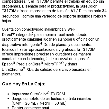
12
competidores
, el T3170M permite el trabajo en equipo sin
problemas. Diseñada para la productividad, la SureColor
T3170M ofrece impresiones de tamaño A1 / D en tan solo 34
1
segundos
, admite una variedad de soporte incluidos rollos y
hojas.
Cuenta con conectividad inalámbrica y Wi-Fi
®
5
Direct
integrada
para imprimir fácilmente desde
prácticamente cualquier lugar en su hogar u oficina con un
4
dispositivo inteligente
. Desde planos y documentos
técnicos hasta representaciones y gráficos, la T3170M
ofrece impresiones precisas y duraderas de manera
constante con la tecnología de cabezal de impresión
®
®
®
Epson
PrecisionCore
MicroTFP
y tintas
®
UltraChrome
XD2 de calidad de archivo basadas en
pigmentos.
Qué Hay En La Caja:
®
Impresora SureColor
T3170M
Juego completo de cartuchos de tinta iniciales
(CMY – 26 mL / Negro – 50 mL)
Poster comience aquí