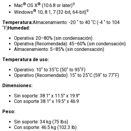
®
®
9
Mac
OS X
(10.6.8 or later)
®
9
Windows
10, 8.1, 7 (32-bit, 64-bit)
Temperatura:
Almacenamiento: -20 ˚ to 40 ˚C (-4 ˚ to 104
˚F)
Humedad:
Operativa: 20–80% (sin condensación)
Operativa (Recomendada): 45–60% (sin condensación)
Almacenamiento: 5–85% (sin condensación)
Temperatura de uso:
Operativo: 10˚ to 35˚C (50˚ to 95˚F)
Operativo (Recomendado): 15˚ to 25˚C (59˚ to 77˚F)
Dimensiones:
Sin soporte: 38.1″ x 11.5″ x 19.9″
Con soporte 38.1″ x 19.5″ x 46.9
Peso:
Sin soporte: 34 kg (75 lbs)
Con soporte: 46.5 kg (102.3 lb)