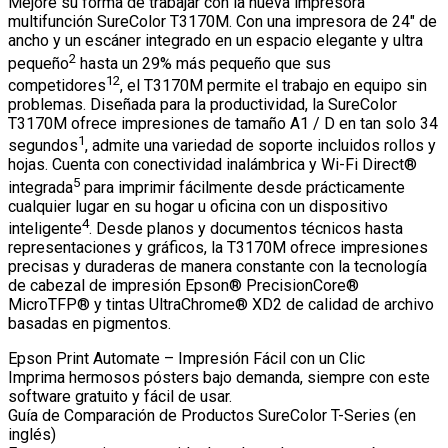
Mejore su forma de trabajar con la nueva impresora
multifunción SureColor T3170M. Con una impresora de 24″ de
ancho y un escáner integrado en un espacio elegante y ultra
2
pequeño
hasta un 29% más pequeño que sus
12
competidores
, el T3170M permite el trabajo en equipo sin
problemas. Diseñada para la productividad, la SureColor
T3170M ofrece impresiones de tamaño A1 / D en tan solo 34
1
segundos
, admite una variedad de soporte incluidos rollos y
hojas. Cuenta con conectividad inalámbrica y Wi-Fi Direct®
5
integrada
para imprimir fácilmente desde prácticamente
cualquier lugar en su hogar u oficina con un dispositivo
4
inteligente
. Desde planos y documentos técnicos hasta
representaciones y gráficos, la T3170M ofrece impresiones
precisas y duraderas de manera constante con la tecnología
de cabezal de impresión Epson® PrecisionCore®
MicroTFP® y tintas UltraChrome® XD2 de calidad de archivo
basadas en pigmentos.
Epson Print Automate – Impresión Fácil con un Clic
Imprima hermosos pósters bajo demanda, siempre con este
software gratuito y fácil de usar.
Guía de Comparación de Productos SureColor T-Series (en
inglés)