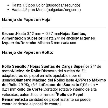
Hasta 1,5 pps Color (pulgadas/segundo)
Hasta 4,5 pps Mono (pulgadas/segundo)
Manejo de Papel en Hoja:
Grosor:
Hasta 0,12 mm – 0,27 mm
Hojas Sueltas,
Alimentación Superior:
Hasta 24″ de ancho
Márgenes
Izquierdo/Derecho:
Mínimo 3 mm cada uno
Manejo de Papel en Rollo:
Rollo Sencillo / Hojas Sueltas de Carga Superior:
24″ de
ancho
Núcleo de Rollo:
Diámetro del núcleo de 2″:
adaptadores de papel en rollo ajustables por el
usuario
Diámetro Máximo del Rollo:
Hasta 4,6″
Peso Máximo
del Rollo:
29,9Kg (6,6 lb)
Grosor del Sustrato:
0,06 mm –
0,21 mm
Rollo de Corte:
Cortador rotativo interno de alta
7
velocidad; automático o manual
Rollo de Papel
Remanente:
La cantidad de papel restante se puede
controlar desde el panel de control