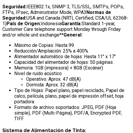
Seguridad:
IEEE802.1x, SNMP 3, TLS/SSL, SMTPs, POPs,
FTPs, IPsec, Administrator Mode, WPA3
Normas de
Seguridad:
USA and Canada (NRTL Certified, CSA/UL 62368-
1)
País de Origen:
Indonesia
Garantía:
Standard 1-year,
Customer Care telephone support Monday through Friday
and/or whole unit exchange**
General:
Máximo de Copias: Hasta 99
Reducción/Ampliación: 25% a 400%
Alimentador automático de hojas: Hasta 11″ x 17″
Capacidad del alimentador de hojas: 50 páginas
Memoria: 1GB (impresora) + 8GB (Escáner)
Nivel de ruido acústico
Operativo: Aprox. 47 dB(A)
Dormida: Aprox. 32 dB(A)
Tipo de Hojas: Papel plano, papel reciclado, Papel de
calco, película, plano, papel de impresión offset, hoja
portadora
Formato de archivo soportados: JPEG, PDF (Hoja
simple), PDF (Multi-Página), PDF/A, Encrypted PDF,
TIFF
Sistema de Alimentación de Tinta: