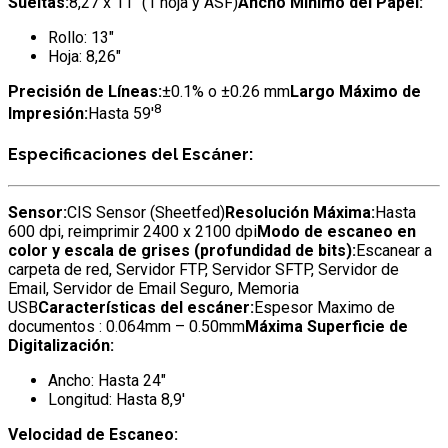
Sueltas:
8,27 x 11″ (1 hoja y ASF)
Ancho Mínimo del Papel:
Rollo: 13″
Hoja: 8,26″
Precisión de Líneas:
±0.1% o ±0.26 mm
Largo Máximo de
8
Impresión:
Hasta 59′
Especificaciones del Escáner:
Sensor:
CIS Sensor (Sheetfed)
Resolución Máxima:
Hasta
600 dpi, reimprimir 2400 x 2100 dpi
Modo de escaneo en
color y escala de grises (profundidad de bits):
Escanear a
carpeta de red, Servidor FTP, Servidor SFTP, Servidor de
Email, Servidor de Email Seguro, Memoria
USB
Características del escáner:
Espesor Maximo de
documentos : 0.064mm – 0.50mm
Máxima Superficie de
Digitalización:
Ancho: Hasta 24″
Longitud: Hasta 8,9′
Velocidad de Escaneo: