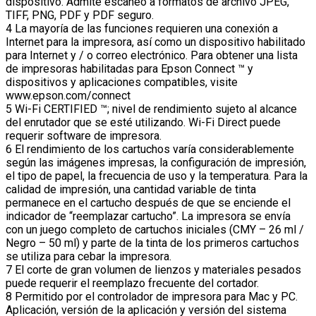
dispositivo. Admite escaneo a formatos de archivo JPEG,
TIFF, PNG, PDF y PDF seguro.
4 La mayoría de las funciones requieren una conexión a
Internet para la impresora, así como un dispositivo habilitado
para Internet y / o correo electrónico. Para obtener una lista
de impresoras habilitadas para Epson Connect ™ y
dispositivos y aplicaciones compatibles, visite
www.epson.com/connect
5 Wi-Fi CERTIFIED ™; nivel de rendimiento sujeto al alcance
del enrutador que se esté utilizando. Wi-Fi Direct puede
requerir software de impresora.
6 El rendimiento de los cartuchos varía considerablemente
según las imágenes impresas, la configuración de impresión,
el tipo de papel, la frecuencia de uso y la temperatura. Para la
calidad de impresión, una cantidad variable de tinta
permanece en el cartucho después de que se enciende el
indicador de “reemplazar cartucho”. La impresora se envía
con un juego completo de cartuchos iniciales (CMY – 26 ml /
Negro – 50 ml) y parte de la tinta de los primeros cartuchos
se utiliza para cebar la impresora.
7 El corte de gran volumen de lienzos y materiales pesados ​​
puede requerir el reemplazo frecuente del cortador.
8 Permitido por el controlador de impresora para Mac y PC.
Aplicación, versión de la aplicación y versión del sistema