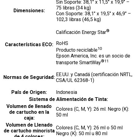
Sin Soporte: 38,1″ x 11,5″ x 19,9″ –
75 libras (34 kg)
Dimensiones:
Con Soporte: 38,1″ x 19,5″ x 46,9″ –
102,3 libras (46,5 kg)
®
Calificación Energy Star
RoHS
Características ECO:
10
Producto reciclable
Epson America, Inc. es un socio de
®11
transporte SmartWay
EE.UU. y Canadá (certificación NRTL,
Normas de Seguridad:
CSA/UL 62368-1)
País de Origen:
Indonesia
Sistema de Alimentación de Tinta:
Volumen de llenado
Colores (C, M, Y): 26 ml. Negro (K):
de cartucho en la
50 ml
caja:
Volumen de Llenado
Colores (C, M, Y): 26 ml o 50 ml
de cartucho minorista
Negro (K): 50 ml u 80 ml
de 4 colores: