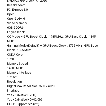
NVIDIA® GeForce RTX™ 2060
Bus Standard
PCI Express 3.0
OpenGL
OpenGL®4.6
Video Memory
6GB GDDR6
Engine Clock
OC Mode – GPU Boost Clock : 1785 MHz , GPU Base Clock : 1395
MHz
Gaming Mode (Default) – GPU Boost Clock : 1755 MHz , GPU Base
Clock : 1365 MHz
CUDA Core
1920
Memory Speed
14000 MHz
Memory Interface
192-bit
Resolution
Digital Max Resolution 7680 x 4320
Interface
Yes x 1 (Native DVI-D)
Yes x 2 (Native HDMI2.0b)
HDCP Support Yes (2.2)