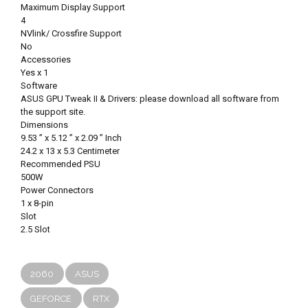
Maximum Display Support
4
NVlink/ Crossfire Support
No
Accessories
Yes x 1
Software
ASUS GPU Tweak II & Drivers: please download all software from
the support site.
Dimensions
9.53 ” x 5.12 ” x 2.09 ” Inch
24.2 x 13 x 5.3 Centimeter
Recommended PSU
500W
Power Connectors
1 x 8-pin
Slot
2.5 Slot
2060
ASUS
GEFORCE
RTX