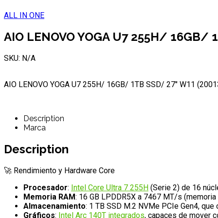
ALL IN ONE
AIO LENOVO YOGA U7 255H/ 16GB/ 1
SKU: N/A
AIO LENOVO YOGA U7 255H/ 16GB/ 1TB SSD/ 27″ W11 (2001
Description
Marca
Description
🚀 Rendimiento y Hardware Core
Procesador
:
Intel Core Ultra 7 255H
(Serie 2) de 16 núc
Memoria RAM
: 16 GB LPDDR5X a 7467 MT/s (memoria sold
Almacenamiento
: 1 TB SSD M.2 NVMe PCIe Gen4, que of
Gráficos
:
Intel Arc 140T integrados
, capaces de mover co