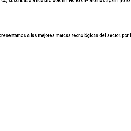
ónico, suscríbase a nuestro boletín. No te enviaremos spam, ¡te 
esentamos a las mejores marcas tecnológicas del sector, por lo