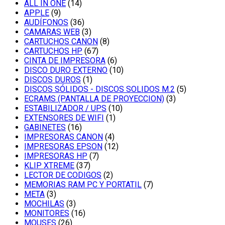
ALL IN ONE
(14)
APPLE
(9)
AUDÍFONOS
(36)
CAMARAS WEB
(3)
CARTUCHOS CANON
(8)
CARTUCHOS HP
(67)
CINTA DE IMPRESORA
(6)
DISCO DURO EXTERNO
(10)
DISCOS DUROS
(1)
DISCOS SÓLIDOS - DISCOS SOLIDOS M.2
(5)
ECRAMS (PANTALLA DE PROYECCION)
(3)
ESTABILIZADOR / UPS
(10)
EXTENSORES DE WIFI
(1)
GABINETES
(16)
IMPRESORAS CANON
(4)
IMPRESORAS EPSON
(12)
IMPRESORAS HP
(7)
KLIP XTREME
(37)
LECTOR DE CODIGOS
(2)
MEMORIAS RAM PC Y PORTATIL
(7)
META
(3)
MOCHILAS
(3)
MONITORES
(16)
MOUSES
(26)