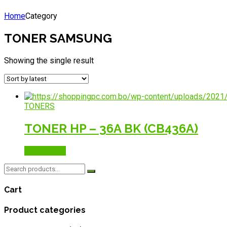
Home
Category
TONER SAMSUNG
Showing the single result
TONERS
TONER HP – 36A BK (CB436A)
Read more
Search
for:
Cart
Product categories