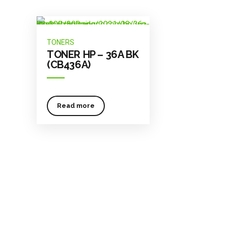
TONERS
TONER HP – 36A BK
(CB436A)
Read more